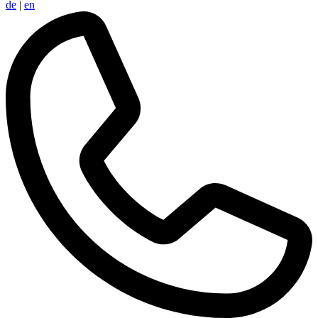
de
|
en