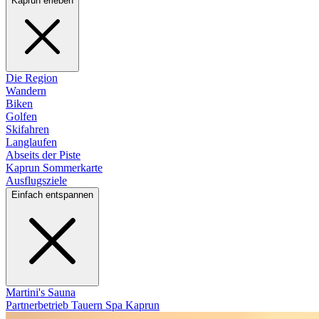
Kaprun erleben
Die Region
Wandern
Biken
Golfen
Skifahren
Langlaufen
Abseits der Piste
Kaprun Sommerkarte
Ausflugsziele
Einfach entspannen
Martini's Sauna
Partnerbetrieb Tauern Spa Kaprun