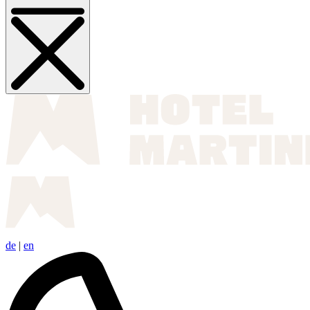
de
|
en