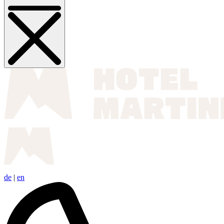
de
|
en