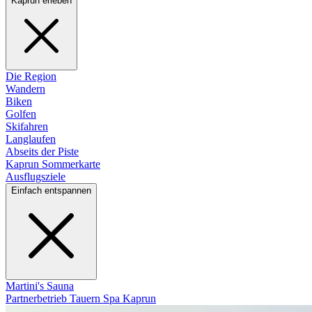
Kaprun erleben
Die Region
Wandern
Biken
Golfen
Skifahren
Langlaufen
Abseits der Piste
Kaprun Sommerkarte
Ausflugsziele
Einfach entspannen
Martini's Sauna
Partnerbetrieb Tauern Spa Kaprun