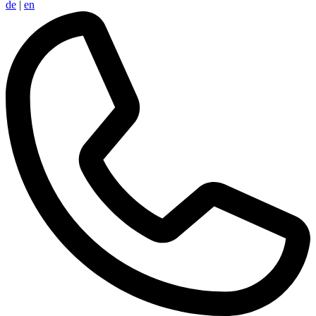
de
|
en